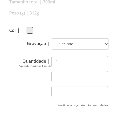
Tamanho total |
300ml
Peso (g) |
312g
Cor |
Gravação |
Quantidade |
*quant. mínima: 1 unid.
*você pode orçar até três quantidades.