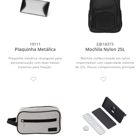
19111
E@18373
Plaquinha Metálica
Mochila Nylon 25L
Plaquinha metálica retangular para
Mochila confeccionada em nylon
personalização com duas hastes
impermeável com capacidade máxima
traseiras para fixação.
de 25L. Possui compartimento principal
com divisória...