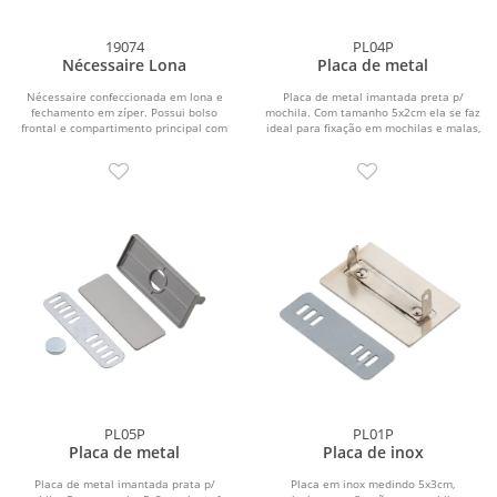
19074
PL04P
Nécessaire Lona
Placa de metal
Nécessaire confeccionada em lona e
Placa de metal imantada preta p/
fechamento em zíper. Possui bolso
mochila. Com tamanho 5x2cm ela se faz
frontal e compartimento principal com
ideal para fixação em mochilas e malas,
três bolsos...
aceita...
PL05P
PL01P
Placa de metal
Placa de inox
Placa de metal imantada prata p/
Placa em inox medindo 5x3cm,