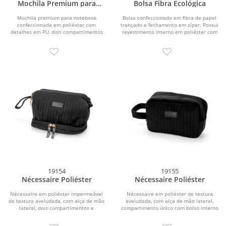
Mochila Premium para
Bolsa Fibra Ecológica
notebook
Mochila premium para notebook
Bolsa confeccionada em fibra de papel
confeccionada em poliéster com
trançado e fechamento em zíper. Possui
detalhes em PU, dois compartimentos
revestimento interno em poliéster com
frontais com zíper e...
um...
19154
19155
Nécessaire Poliéster
Nécessaire Poliéster
Nécessaire em poliéster impermeável
Nécessaire em poliéster de textura
de textura aveludada, com alça de mão
aveludada, com alça de mão lateral,
lateral, dois compartimentos e
compartimento único com bolso interno
fechamento em...
e...