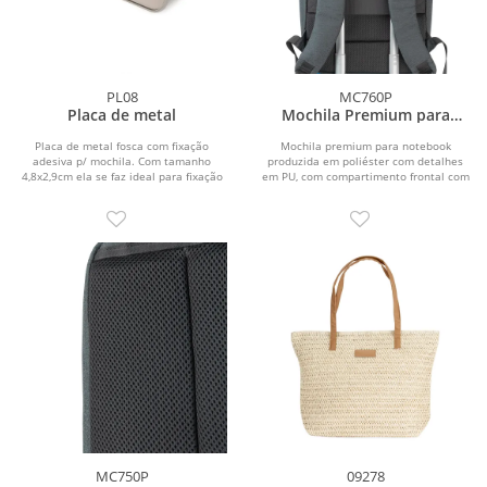
PL08
MC760P
Placa de metal
Mochila Premium para
notebook
Placa de metal fosca com fixação
Mochila premium para notebook
adesiva p/ mochila. Com tamanho
produzida em poliéster com detalhes
4,8x2,9cm ela se faz ideal para fixação
em PU, com compartimento frontal com
em mochilas e...
zíper e plaquinha...
MC750P
09278