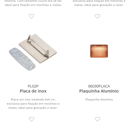
mochila. Com tamanho 5x2cm ela se faz
exclusiva para fixação em mochilas e
ideal para fixação em mochilas e malas,
malas, ideal para gravação a laser.
aceita...
Possui travas para...
PL02P
06030PLACA
Placa de inox
Plaquinha Alumínio
Placa em inox medindo 6x4 cm,
Plaquinha Alumínio
exclusiva para fixação em mochilas e
malas, ideal para gravação a laser.
Possui travas...