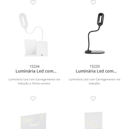
15234
15233
Luminária Led com
Luminária Led com
Carregamento via
Carregamento via
Indução e Porta-caneta
Indução
Luminária Led com Carregamento via
Luminária Led com Carregamento via
Indução e Porta-caneta.
Indução.