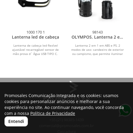
1000 170 1
98143
Lanterna led de cabeça
OLYMPOS. Lanterna 2 em
1 em ABS e PS, com dois
modos de utilização
Lanterna de cabeça led flexível
Lanterna 2 em 1 em ABS e PS. 2
ajustável recarregável sensor de
modos de uso: candeeiro de exterior
mão prova d´ Água USB TIPO C.
ou campismo, que permite iluminar
grandes áreas ou como...
Promosales Comunicação Integrada e os cookies: usamos
cookies para personalizar anúncios e melhorar a sua
experiência no site. Ao continuar navegando, você concorda
com a nossa
Política de Privacidade
+55 (21) 98385-1439
Entendi
comercial@promosales.com.br
Cascadura