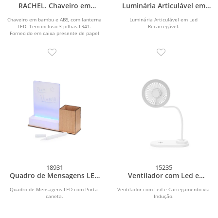
RACHEL. Chaveiro em
Luminária Articulável em
bambu e ABS com lanterna
Led Recarregável
LED
Chaveiro em bambu e ABS, com lanterna
Luminária Articulável em Led
LED. Tem incluso 3 pilhas LR41.
Recarregável.
Fornecido em caixa presente de papel
kraft. A cor e o...
18931
15235
Quadro de Mensagens LED
Ventilador com Led e
com Porta-caneta
Carregamento via Indução
Quadro de Mensagens LED com Porta-
Ventilador com Led e Carregamento via
caneta.
Indução.