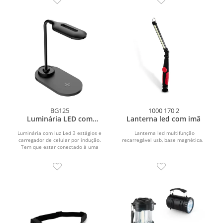
BG125
1000 170 2
Luminária LED com
Lanterna led com imã
Carregador Sem Fio
Luminária com luz Led 3 estágios e
Lanterna led multifunção
carregador de celular por indução.
recarregável usb, base magnética.
Tem que estar conectado à uma
fonte de energia...