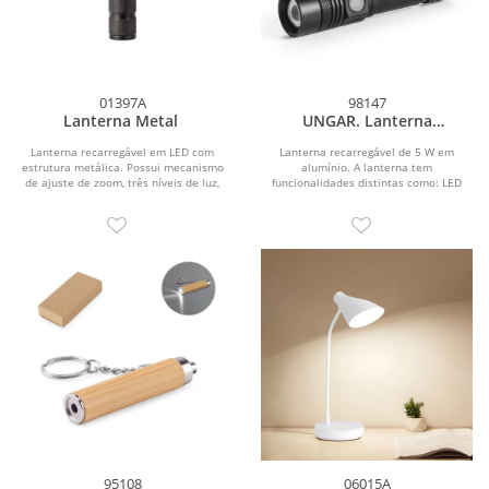
01397A
98147
Lanterna Metal
UNGAR. Lanterna
recarregável em alumínio (5
W)
Lanterna recarregável em LED com
Lanterna recarregável de 5 W em
estrutura metálica. Possui mecanismo
alumínio. A lanterna tem
de ajuste de zoom, três níveis de luz,
funcionalidades distintas como: LED
botão...
com 300 lumens, 4 modos de...
95108
06015A