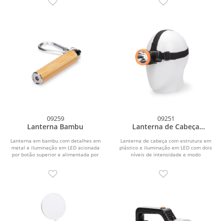
09259
09251
Lanterna Bambu
Lanterna de Cabeça
Recarregável
Lanterna em bambu com detalhes em
Lanterna de cabeça com estrutura em
metal e iluminação em LED acionada
plástico e iluminação em LED com dois
por botão superior e alimentada por
níveis de intensidade e modo
três baterias...
piscante...