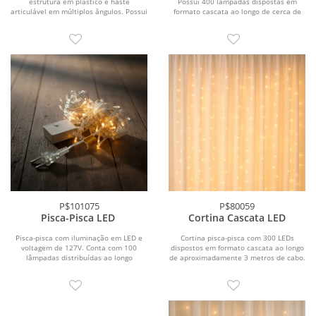
estrutura em plástico e haste
Possui 400 lâmpadas dispostas em
articulável em múltiplos ângulos. Possui
formato cascata ao longo de cerca de
base com...
10 metros de...
P$101075
P$80059
Pisca-Pisca LED
Cortina Cascata LED
Pisca-pisca com iluminação em LED e
Cortina pisca-pisca com 300 LEDs
voltagem de 127V. Conta com 100
dispostos em formato cascata ao longo
lâmpadas distribuídas ao longo
de aproximadamente 3 metros de cabo.
aproximadamente 10...
Possui cabo de...