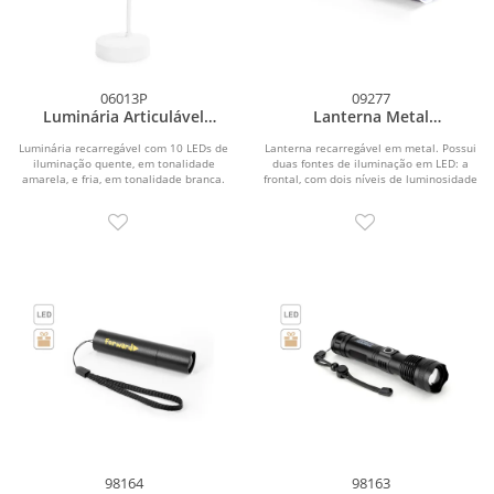
06013P
09277
Luminária Articulável
Lanterna Metal
Recarregável 10 LEDs
Recarregável
Luminária recarregável com 10 LEDs de
Lanterna recarregável em metal. Possui
iluminação quente, em tonalidade
duas fontes de iluminação em LED: a
amarela, e fria, em tonalidade branca.
frontal, com dois níveis de luminosidade
Possui...
e...
98164
98163