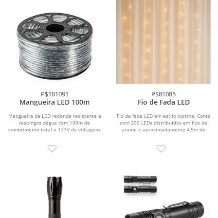
P$101091
P$81085
Mangueira LED 100m
Fio de Fada LED
Mangueira de LED redonda resistente a
Fio de fada LED em estilo cortina. Conta
respingos dágua com 100m de
com 200 LEDs distribuídos em fios de
comprimento total e 127V de voltagem.
arame e aproximadamente 4,5m de
Conta com áreas...
cabo de...