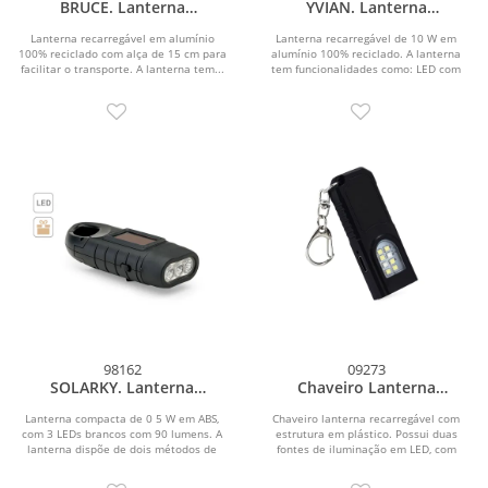
BRUCE. Lanterna
YVIAN. Lanterna
recarregável em alumínio
recarregável de 10 W em
100% reciclado com ponta
alumínio 100% reciclado
Lanterna recarregável em alumínio
Lanterna recarregável de 10 W em
100% reciclado com alça de 15 cm para
extensível de 30 mm
alumínio 100% reciclado. A lanterna
facilitar o transporte. A lanterna tem...
tem funcionalidades como: LED com
500 lumens, 5 modos...
98162
09273
SOLARKY. Lanterna
Chaveiro Lanterna
compacta de 0 5 W em ABS,
Recarregável
com 3 LEDs brancos com 90
Lanterna compacta de 0 5 W em ABS,
Chaveiro lanterna recarregável com
com 3 LEDs brancos com 90 lumens. A
lumens
estrutura em plástico. Possui duas
lanterna dispõe de dois métodos de
fontes de iluminação em LED, com
carregamento,...
quatro níveis de...