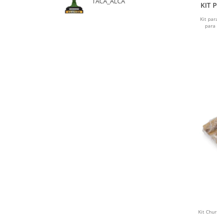
TACA_ALCA
KIT 
Kit pa
para
Kit Chu