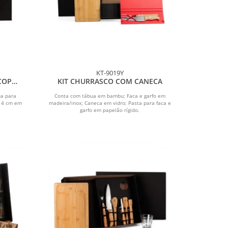
KT-9019Y
COPOS
KIT CHURRASCO COM CANECA
ua para
Conta com tábua em bambu; Faca e garfo em
 14 cm em
madeira/inox; Caneca em vidro; Pasta para faca e
garfo em papelão rígido.