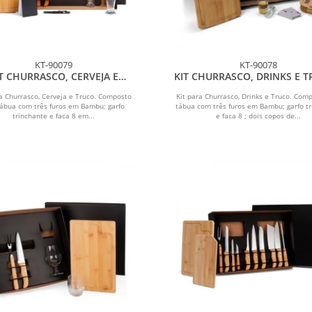
KT-90079
KT-90078
T CHURRASCO, CERVEJA E
KIT CHURRASCO, DRINKS E T
BARALHO
12 PÇS - C/ JOGO DE BAR
ra Churrasco, Cerveja e Truco. Composto
Kit para Churrasco, Drinks e Truco. Com
tábua com três furos em Bambu; garfo
tábua com três furos em Bambu; garfo t
trinchante e faca 8 em...
e faca 8 ; dois copos de...