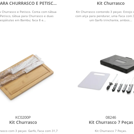
PARA CHURRASCO E PETISCO
Kit Churrasco
COM 2 TÁBUAS - 11 PÇS
ra Churrasco e Petisco. Conta com tábua
Kit Churrasco contendo 3 peças: Estojo 
 Petisco, tábua para Churrasco e duas
com alça para pendurar, uma Faca com 
espátulas em Bambu; faca 8 e...
um Garfo trinchante, ambos...
KC0200P
08246
Kit Churrasco
Kit Churrasco 7 Peças
rrasco com 3 peças: Garfo, Faca com 31,7
Kit Churrasco 7 Peças.