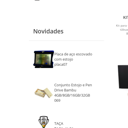
KI
Kit para
Novidades
tábua
B
Placa de aço escovado
com estojo
placa07
Conjunto Estojo e Pen
Drive Bambu
4GB/8GB/16GB/32GB
069
TAÇA