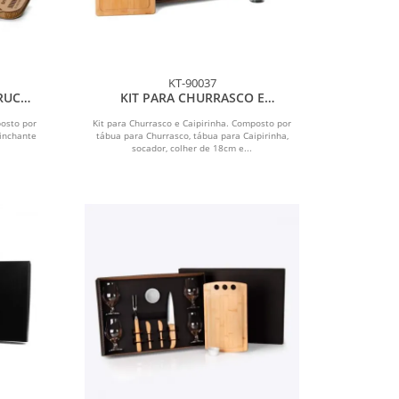
KT-90037
RUCO -
KIT PARA CHURRASCO E
ALHO
CAIPIRINHA - 9 PÇS
posto por
Kit para Churrasco e Caipirinha. Composto por
rinchante
tábua para Churrasco, tábua para Caipirinha,
socador, colher de 18cm e...