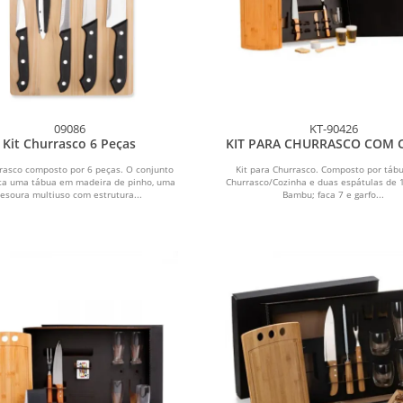
09086
KT-90426
Kit Churrasco 6 Peças
KIT PARA CHURRASCO COM 
AMERICANOS - 11 PÇS
rrasco composto por 6 peças. O conjunto
Kit para Churrasco. Composto por táb
ta uma tábua em madeira de pinho, uma
Churrasco/Cozinha e duas espátulas de
tesoura multiuso com estrutura...
Bambu; faca 7 e garfo...