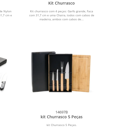
Kit Churrasco
de Nylon
Kit churrasco com 4 peças: Garfo grande, Faca
31,7 cm e
com 31,7 cm e uma Chaira, todos com cabos de
madeira, ambos com cabos de...
14697B
kit Churrasco 5 Peças
kit Churrasco 5 Peças.