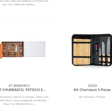
os com cabos de madeira e lâminas em
aço inox, Tábua de bambu...
KT-90008-BCO
02250
T CHURRASCO, PETISCO E
Kit Churrasco 5 Peças
CERVEJA - 11 PÇS
 Churrasco, Petisco e Cerveja. Conta com
Kit Churrasco 5 Peças.
três furos e duas espátulas em Bambu;
faca 7 em Bambu/Inox e...