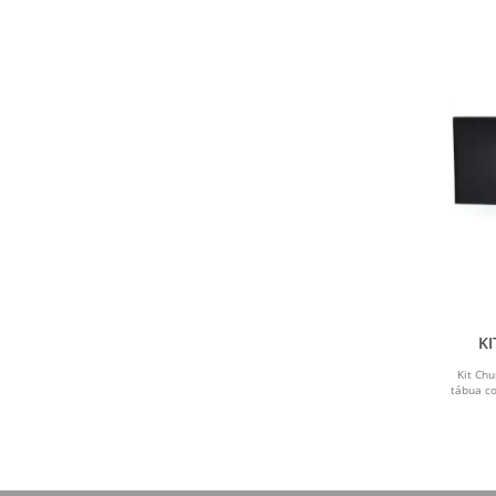
KI
Kit Chu
tábua c