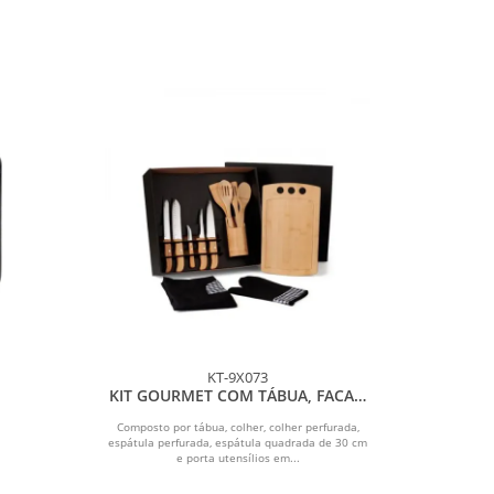
KT-9X073
KIT GOURMET COM TÁBUA, FACAS,
COLHERES - 13 PÇS
Composto por tábua, colher, colher perfurada,
espátula perfurada, espátula quadrada de 30 cm
e porta utensílios em...