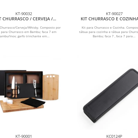
KT-90032
KT-90027
T CHURRASCO / CERVEJA /
KIT CHURRASCO E COZINHA
WHISKY - 5 PÇS
PÇS
 Churrasco/Cerveja/Whisky. Composto por
Kit para Churrasco e Cozinha. Compos
 para Churrasco em Bambu; faca 7 em
tábua para cozinha e tábua para Churr
ambu/Inox; garfo trinchante em...
Bambu; faca 7 , faca 7 para...
KT-90001
KC0124P