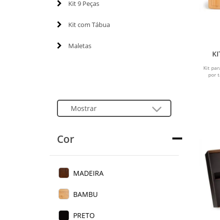
Kit 9 Peças
Kit com Tábua
Maletas
KI
Kit pa
por 
Cor
MADEIRA
BAMBU
PRETO