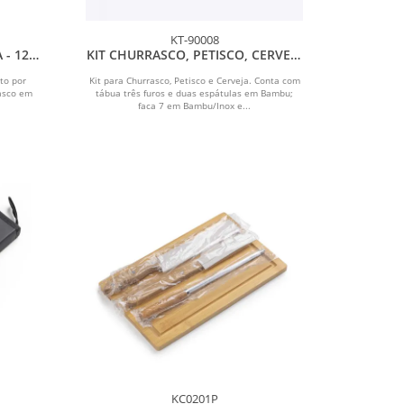
KT-90008
 - 12
KIT CHURRASCO, PETISCO, CERVEJA
E TÁBUA 3 FUROS - 11 PÇS
to por
Kit para Churrasco, Petisco e Cerveja. Conta com
asco em
tábua três furos e duas espátulas em Bambu;
faca 7 em Bambu/Inox e...
KC0201P