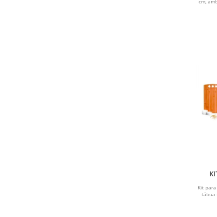
cm, amb
KI
Kit para
tábua 