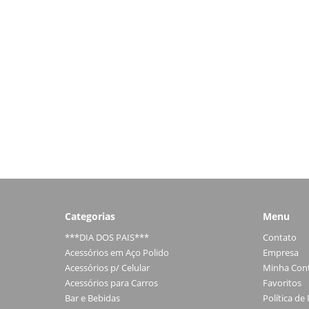
Categorias
Menu
***DIA DOS PAIS***
Contato
Acessórios em Aço Polido
Empresa
Acessórios p/ Celular
Minha Con
Acessórios para Carros
Favoritos
Bar e Bebidas
Política de