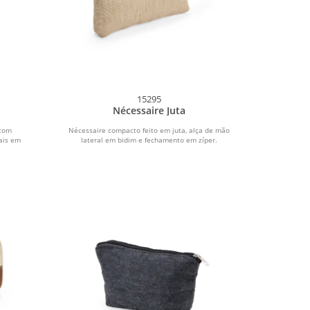
15295
Nécessaire Juta
 com
Nécessaire compacto feito em juta, alça de mão
ais em
lateral em bidim e fechamento em zíper.