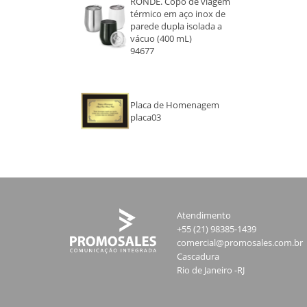
RONDE. Copo de viagem
térmico em aço inox de
parede dupla isolada a
vácuo (400 mL)
94677
Placa de Homenagem
placa03
Atendimento
+55 (21) 98385-1439
comercial@promosales.com.br
Cascadura
Rio de Janeiro -RJ