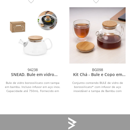
94238
BG098
SNEAD. Bule em vidro
Kit Chá - Bule e Copo em
borossilicato com infusor
Vidro Borossilicato
em aço inox (750 mL)
Bule de vidro borossilicato com tampa
Conjunto contendo BULE de vidro de
em bambu. Incluso infusor em aço inox.
borossilicato* com infusor de aço
Capacidade até 750mL. Fornecido em
inoxidável e tampa de Bambu com
caixa...
capacidade 850ml, e...