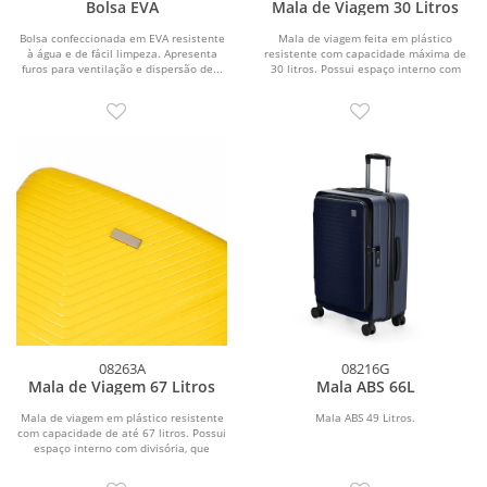
Bolsa EVA
Mala de Viagem 30 Litros
Bolsa confeccionada em EVA resistente
Mala de viagem feita em plástico
à água e de fácil limpeza. Apresenta
resistente com capacidade máxima de
furos para ventilação e dispersão de...
30 litros. Possui espaço interno com
divisória, que...
08263A
08216G
Mala de Viagem 67 Litros
Mala ABS 66L
Mala de viagem em plástico resistente
Mala ABS 49 Litros.
com capacidade de até 67 litros. Possui
espaço interno com divisória, que
contém...