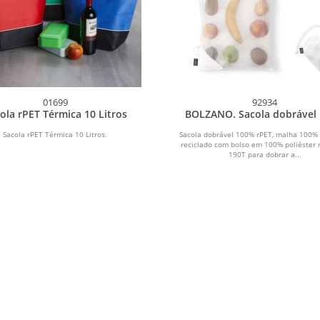
01699
92934
ola rPET Térmica 10 Litros
BOLZANO. Sacola dobrável
rPET com bolso em 100% pol
reciclado 190T
Sacola rPET Térmica 10 Litros.
Sacola dobrável 100% rPET, malha 100% 
reciclado com bolso em 100% poliéster 
190T para dobrar a...