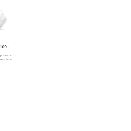
 100%
iéster
poliéster
reciclado