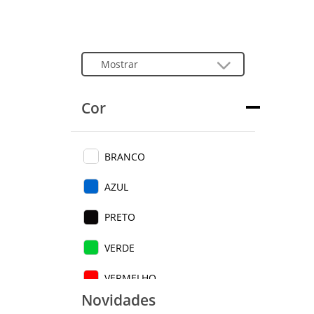
Cor
BRANCO
AZUL
PRETO
VERDE
VERMELHO
Novidades
MARROM