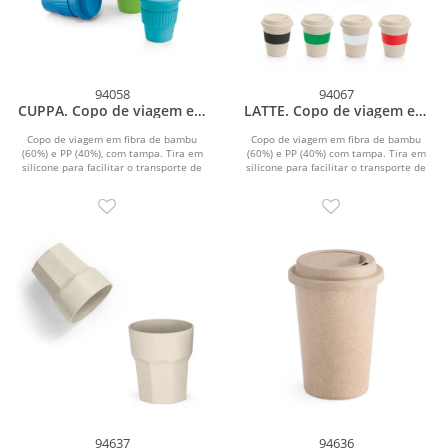
94058
94067
CUPPA. Copo de viagem em
LATTE. Copo de viagem em
fibra de bambu (60%) e PP
fibra de bambu (60%) e PP
(40%) com tampa
(40%) com tampa (380 mL)
Copo de viagem em fibra de bambu
Copo de viagem em fibra de bambu
(60%) e PP (40%), com tampa. Tira em
(60%) e PP (40%) com tampa. Tira em
silicone para facilitar o transporte de
silicone para facilitar o transporte de
bebidas...
bebidas...
94637
94636