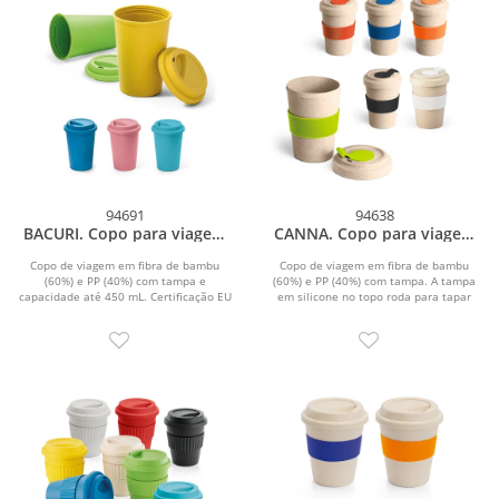
94691
94638
BACURI. Copo para viagem
CANNA. Copo para viagem
em fibra de bambu (60%) e
em fibra de bambu (60%) e
PP (40%) (450 mL)
PP (40%) (500 mL)
Copo de viagem em fibra de bambu
Copo de viagem em fibra de bambu
(60%) e PP (40%) com tampa e
(60%) e PP (40%) com tampa. A tampa
capacidade até 450 mL. Certificação EU
em silicone no topo roda para tapar
Food Grade. ø93 x...
abertura e prevenir...