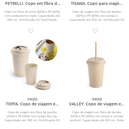
PETRELLI. Copo em fibra de
TISANA. Copo para viagem
arroz (60%) e PP (40%) (400
em fibra de bambu (60%) e
mL)
PP (40%) (450 mL)
Copo em fibra de arroz (60%) e PP (40%)
Copo de viagem em fibra de bambu
com acabamento mate. Capacidade até
(60%) e PP (40%) com tampa e
400 mL. Certificação EU Food Grade.
capacidade até 450 mL. Certificação EU
ø88 x...
Food Grade. ø93 x...
94066
94068
TOFFA. Copo de viagem em
VALLEY. Copo de viagem em
fibra de bambu (60%) e PP
fibra de bambu (60%) e PP
(40%) com tampa flip top
(40%) com tampa e canudo
Copo de viagem em fibra de bambu
Copo de viagem em fibra de bambu
(60%) e PP (40%) com tampa flip top.
(380 mL)
(60%) e PP (40%) com tampa e canudo
(450 mL)
Capacidade até 380 mL. Certificação EU
retráctil. Capacidade até 450 mL. Pode
Food Grade....
ocorrer...