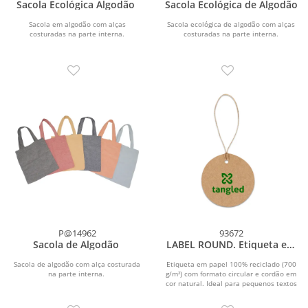
Sacola Ecológica Algodão
Sacola Ecológica de Algodão
Sacola em algodão com alças
Sacola ecológica de algodão com alças
costuradas na parte interna.
costuradas na parte interna.
P@14962
93672
Sacola de Algodão
LABEL ROUND. Etiqueta em
papel 100% reciclado (700
g/m²) com formato circular
Sacola de algodão com alça costurada
Etiqueta em papel 100% reciclado (700
na parte interna.
g/m²) com formato circular e cordão em
cor natural. Ideal para pequenos textos
ou...