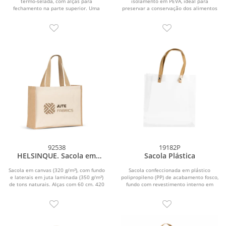
termo-selada, com alças para
isolamento em PEVA, ideal para
fechamento na parte superior. Uma
preservar a conservação dos alimentos
excelente opção...
por mais tempo....
92538
19182P
HELSINQUE. Sacola em
Sacola Plástica
canvas (320g/m²), com
fundo e laterais em juta
Sacola em canvas (320 g/m²), com fundo
Sacola confeccionada em plástico
laminada (350 g/m²) de tons
e laterais em juta laminada (350 g/m²)
polipropileno (PP) de acabamento fosco,
de tons naturais. Alças com 60 cm. 420
fundo com revestimento interno em
naturais
x...
papelão e...