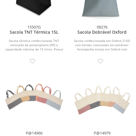
15507G
09276
Sacola TNT Térmica 15L
Sacola Dobrável Oxford
Sacola térmica confeccionada TNT
Sacola confeccionada em Oxford 210D
laminado de polipropileno (PP) e
com bordas costuradas em poliéster.
capacidade máxima de 15 litros. Possui
Acompanha estojo em Oxford com
revestimento...
fechamento por...
P@14966
P@14979