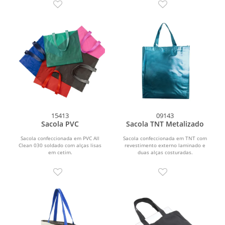
15413
09143
Sacola PVC
Sacola TNT Metalizado
Sacola confeccionada em PVC All
Sacola confeccionada em TNT com
Clean 030 soldado com alças lisas
revestimento externo laminado e
em cetim.
duas alças costuradas.