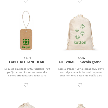
93671
92587
LABEL RECTANGULAR.
GIFTWRAP L. Sacola grande
Etiqueta em papel 100%
100% algodão (120 g/m²)
reciclado (700 g/m²) com
Etiqueta em papel 100% reciclado (700
Sacola grande 100% algodão (120 g/m²)
g/m²) com cordão em cor natural e
formato retangular
com alças para fecho total na parte
cantos arredondados. Ideal para
superior. Uma excelente opção para
pequenos textos ou...
suas...