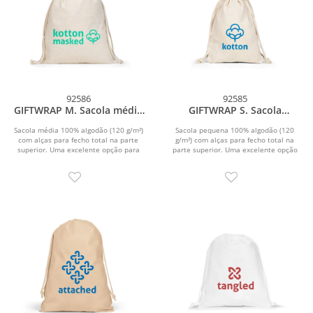
92586
92585
GIFTWRAP M. Sacola média
GIFTWRAP S. Sacola
100% algodão (120 g/m²)
pequena 100% algodão (120
g/m²)
Sacola média 100% algodão (120 g/m²)
Sacola pequena 100% algodão (120
com alças para fecho total na parte
g/m²) com alças para fecho total na
superior. Uma excelente opção para
parte superior. Uma excelente opção
suas...
para suas...