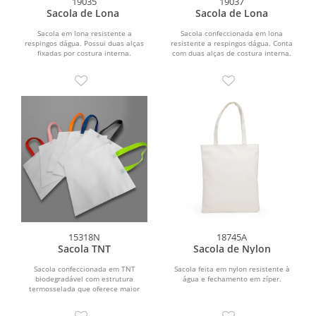
19035
19037
Sacola de Lona
Sacola de Lona
Sacola em lona resistente a
Sacola confeccionada em lona
respingos dágua. Possui duas alças
resistente a respingos dágua. Conta
fixadas por costura interna.
com duas alças de costura interna.
15318N
18745A
Sacola TNT
Sacola de Nylon
Sacola confeccionada em TNT
Sacola feita em nylon resistente à
biodegradável com estrutura
água e fechamento em zíper.
termosselada que oferece maior
resistência e segurança durante o...