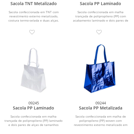
Sacola TNT Metalizado
Sacola PP Laminado
Sacola confeccionada em TNT com
Sacola confeccionada em malha
revestimento externo metalizado,
trançada de polipropileno (PP) com
costura termo-selada e duas alças.
acabamento laminado e dois pares de
alças de tamanhos...
09245
09244
Sacola PP Laminado
Sacola PP Metalizada
Sacola confeccionada em malha
Sacola confeccionada em malha de
trançada de polipropileno (PP) laminado
polipropileno (PP) woven com
e dois pares de alças de tamanhos
revestimento externo metalizado em
diferentes em...
filme de alumínio e duas...