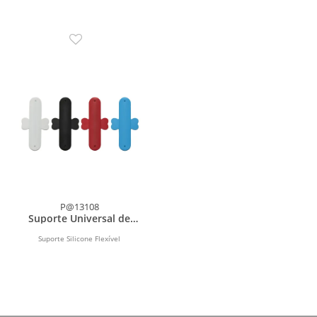
P@13108
Suporte Universal de
Silicone Flexível para
Celular
Suporte Silicone Flexível