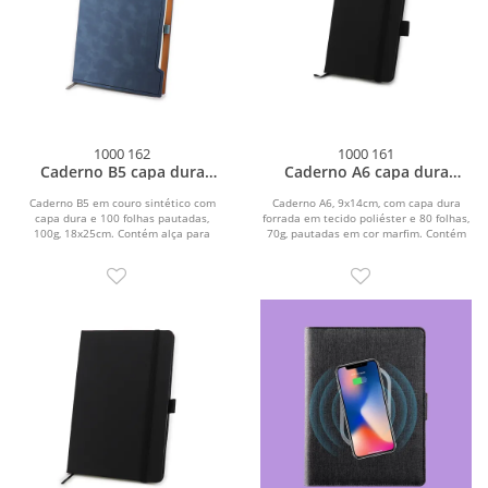
1000 162
1000 161
Caderno B5 capa dura
Caderno A6 capa dura
18x25cm modelo 02
14x21 modelo 01
Caderno B5 em couro sintético com
Caderno A6, 9x14cm, com capa dura
capa dura e 100 folhas pautadas,
forrada em tecido poliéster e 80 folhas,
100g, 18x25cm. Contém alça para
70g, pautadas em cor marfim. Contém
caneta.
elástico...