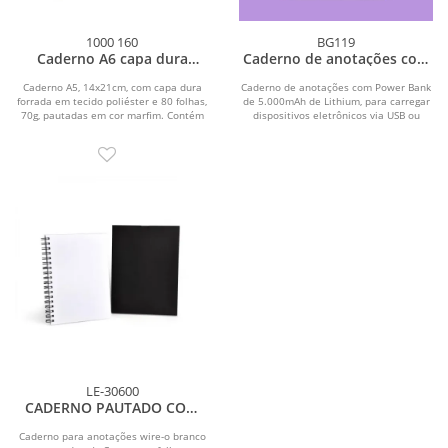
1000 160
BG119
Caderno A6 capa dura
Caderno de anotações com
14x21 modelo 01
Power Bank
Caderno A5, 14x21cm, com capa dura
Caderno de anotações com Power Bank
forrada em tecido poliéster e 80 folhas,
de 5.000mAh de Lithium, para carregar
70g, pautadas em cor marfim. Contém
dispositivos eletrônicos via USB ou
elástico...
Indução,...
LE-30600
CADERNO PAUTADO COM
WIRE-O - BRANCO -
23,5X18CM - 100 FLS
Caderno para anotações wire-o branco