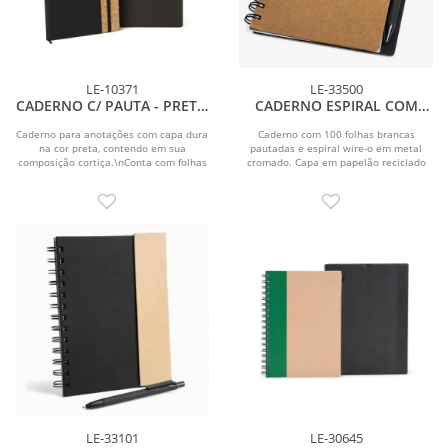
LE-10371
LE-33500
CADERNO C/ PAUTA - PRETO
CADERNO ESPIRAL COM
- 14X21CM
CAPA DURA E CANETA
RECICLADOS
Caderno para anotações com capa dura
Caderno com 100 folhas brancas
na cor preta, contendo em sua
pautadas e espiral wire-o em metal
composição cortiça.\nConta com folhas
cromado. Capa em papelão reciclado
pautadas,...
rígido, com exterior...
LE-33101
LE-30645