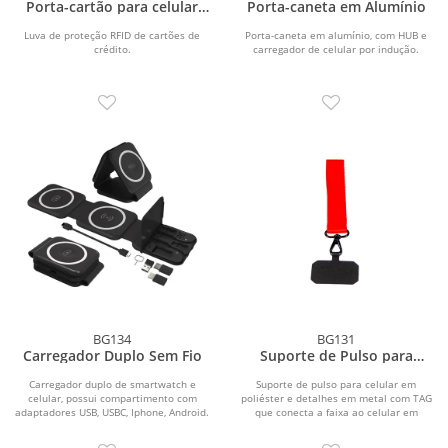
Porta-cartão para celular
Porta-caneta em Alumínio
RFID
Luva de proteção RFID de cartões de
Porta-caneta em alumínio, com HUB e
crédito.
carregador de celular por indução.
BG134
BG131
Carregador Duplo Sem Fio
Suporte de Pulso para
Celular
Carregador duplo de smartwatch e
Suporte de pulso para celular em
celular, possui compartimento com
poliéster e detalhes em metal com TAG
adaptadores USB, USBC, Iphone, Android.
que conecta a faixa ao celular em
material...