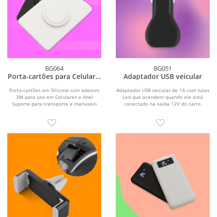
BG064
BG051
Porta-cartões para Celular e
Adaptador USB veicular
Suporte para segurar
Porta-cartões em Silicone com adesivo
Adaptador USB veicular de 1A com luzes
3M para uso em Celulares e Anel
Led que acendem quando ele está
Suporte para transporte e manuseio
conectado na saída 12V do carro.
do...