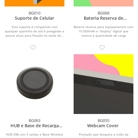
BG010
BG068
Suporte de Celular
Bateria Reserva de
10.000mAh
Este suporte é compatível com
Bateria reserva para equipamentos com
qualquer aparelho de até 6 polegadas e
10.000mAh e “display” digital que
possui alças para fixação na saída de...
mostra a quantidade de carga
disponível e...
BG063
BG055
HUB e Base de Recarga
Webcam Cover
Wireless
HUB USB com 3 saídas e Base Wireless
Proteção que bloqueia a visão da