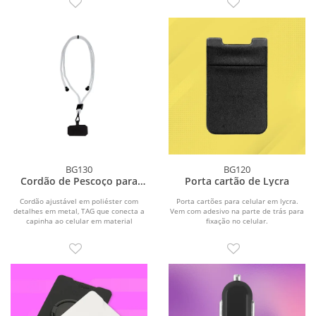
BG130
BG120
Cordão de Pescoço para
Porta cartão de Lycra
Celular
Cordão ajustável em poliéster com
Porta cartões para celular em lycra.
detalhes em metal, TAG que conecta a
Vem com adesivo na parte de trás para
capinha ao celular em material
fixação no celular.
sintético.