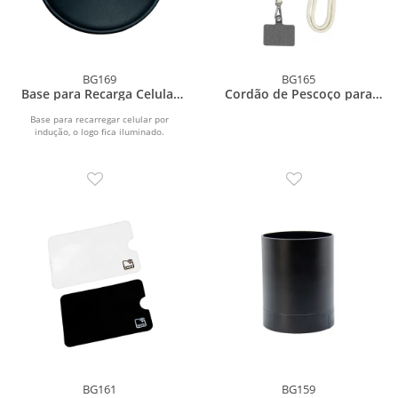
BG169
BG165
Base para Recarga Celular
Cordão de Pescoço para
Luminosa
Celular
Base para recarregar celular por
indução, o logo fica iluminado.
BG161
BG159