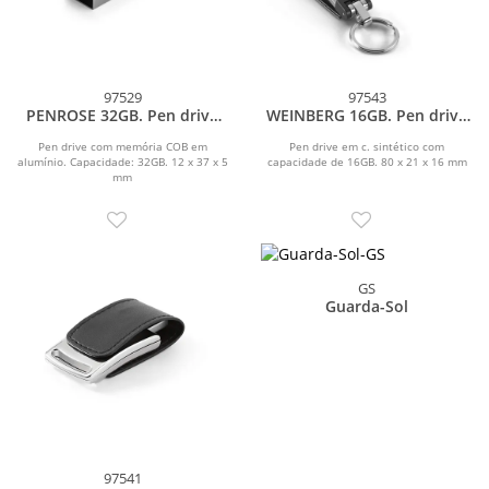
97529
97543
PENROSE 32GB. Pen drive
WEINBERG 16GB. Pen drive
com memória COB em
em c. sintético 16GB
alumínio 32 GB
Pen drive com memória COB em
Pen drive em c. sintético com
alumínio. Capacidade: 32GB. 12 x 37 x 5
capacidade de 16GB. 80 x 21 x 16 mm
mm
GS
Guarda-Sol
97541