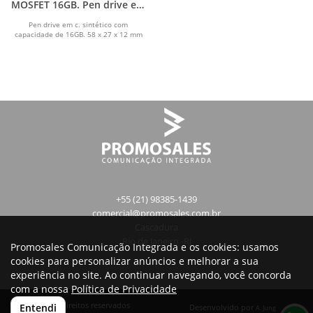
MOSFET 16GB. Pen drive em
c. sintético 16GB
Pen drive em c. sintético com
capacidade de 16GB. 58 x 27 x 12 mm
+55 (21) 98385-1439
comercial@promosales.com.br
Cascadura
Rio de Janeiro -RJ
Promosales Comunicação Integrada e os cookies: usamos
cookies para personalizar anúncios e melhorar a sua
experiência no site. Ao continuar navegando, você concorda
com a nossa
Política de Privacidade
Todos os direitos reservados
Entendi
Desenvolvido por
A. Jung