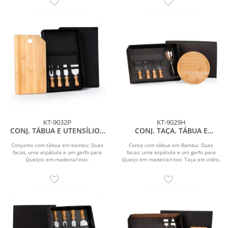
KT-9032P
KT-9029H
CONJ. TÁBUA E UTENSÍLIOS
CONJ. TAÇA. TÁBUA E
P/ QUEIJO - 5 PEÇAS
UTENSILIOS - 6 PEÇAS
Conjunto com tábua em bambu; Duas
Conta com tábua em Bambu; Duas
facas, uma espátula e um garfo para
facas, uma espátula e um garfo para
Queijos em madeira/inox.
Queijo em madeira/inox; Taça em vidro.