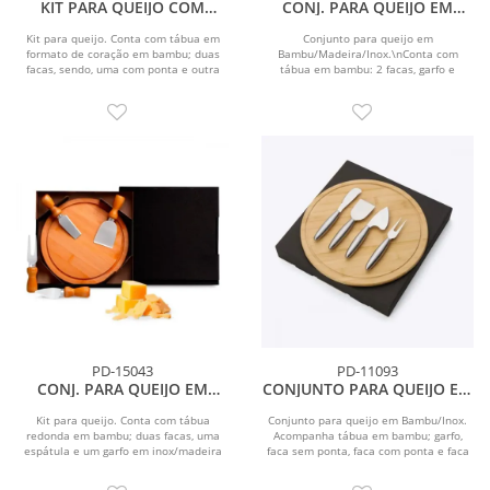
KIT PARA QUEIJO COM
CONJ. PARA QUEIJO EM
TÁBUA FORMATO CORAÇÃO
BAMBU / MADEIRA / INOX
- 5 PÇS
OREGON - 5 PÇS
Kit para queijo. Conta com tábua em
Conjunto para queijo em
formato de coração em bambu; duas
Bambu/Madeira/Inox.\nConta com
facas, sendo, uma com ponta e outra
tábua em bambu: 2 facas, garfo e
reta, garfo e...
espátula em madeira/inox.
PD-15043
PD-11093
CONJ. PARA QUEIJO EM
CONJUNTO PARA QUEIJO EM
BAMBU / MADEIRA / INOX - 5
BAMBU / INOX - 5 PÇS
PÇS
Kit para queijo. Conta com tábua
Conjunto para queijo em Bambu/Inox.
redonda em bambu; duas facas, uma
Acompanha tábua em bambu; garfo,
espátula e um garfo em inox/madeira
faca sem ponta, faca com ponta e faca
para queijos....
quadrada em aço...