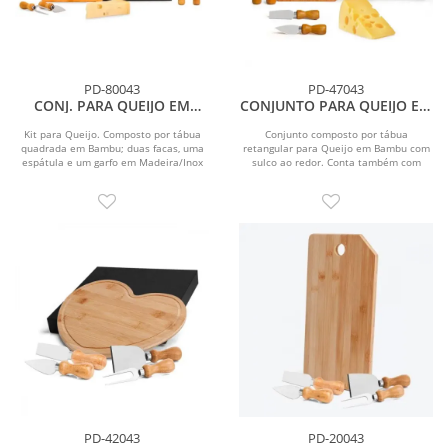
PD-80043
PD-47043
CONJ. PARA QUEIJO EM
CONJUNTO PARA QUEIJO EM
BAMBU / MADEIRA / INOX - 5
BAMBU/INOX - 5 PÇS
PÇS
Kit para Queijo. Composto por tábua
Conjunto composto por tábua
quadrada em Bambu; duas facas, uma
retangular para Queijo em Bambu com
espátula e um garfo em Madeira/Inox
sulco ao redor. Conta também com
para Queijos....
duas facas, uma espátula...
PD-42043
PD-20043