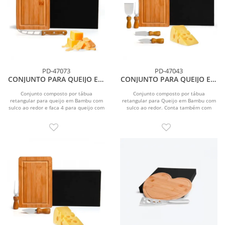
PD-47073
PD-47043
CONJUNTO PARA QUEIJO EM
CONJUNTO PARA QUEIJO EM
BAMBU/MADEIRA/INOX - 2
BAMBU/INOX - 5 PÇS
PÇS
Conjunto composto por tábua
Conjunto composto por tábua
retangular para queijo em Bambu com
retangular para Queijo em Bambu com
sulco ao redor e faca 4 para queijo com
sulco ao redor. Conta também com
cabo em...
duas facas, uma espátula...