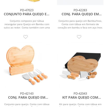
PD-47023
PD-42283
CONJUNTO PARA QUEIJO EM
CONJ. PARA QUEIJO EM
BAMBU/INOX - 3 PÇS
BAMBU / INOX - 2 PÇS
Conjunto composto por tábua
Conjunto para queijo em Bambu/Inox.
retangular para Queijo em Bambu com
Conta com tábua em formato de
sulco ao redor. Conta também com uma
coração em bambu e faca em aço Inox.
faca com ponta e...
PD-42143
PD-42043
CONJ. PARA QUEIJO EM
KIT PARA QUEIJO COM
BAMBU / MADEIRA / INOX - 6
TÁBUA FORMATO CORAÇÃO
PÇS
- 5 PÇS
Conjunto para queijo. Conta com tábua
Kit para queijo. Conta com tábua em