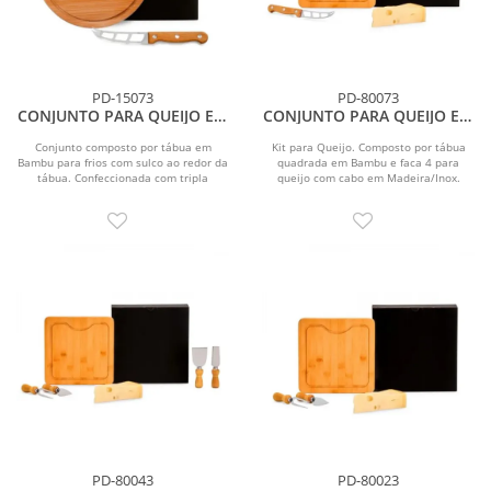
PD-15073
PD-80073
CONJUNTO PARA QUEIJO EM
CONJUNTO PARA QUEIJO EM
BAMBU/MADEIRA/INOX - 2
BAMBU/MADEIRA/INOX - 2
PÇS
PÇS
Conjunto composto por tábua em
Kit para Queijo. Composto por tábua
Bambu para frios com sulco ao redor da
quadrada em Bambu e faca 4 para
tábua. Confeccionada com tripla
queijo com cabo em Madeira/Inox.
camada invertida,...
Tábua confeccionada...
PD-80043
PD-80023