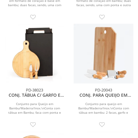
em formato de coração e base em
formato de coração em bambu; duas
bambu; duas facas, sendo, uma com
facas, sendo, uma com ponta e outra
ponta e outra...
reta, garfo e...
PD-38023
PD-20043
CONJ. TÁBUA C/ GARFO E
CONJ. PARA QUEIJO EM
FACA PARA QUEIJO - 3 PEÇAS
BAMBU / MADEIRA / INOX
OREGON - 5 PÇS
Conjunto para Queijo em
Conjunto para queijo em
Bambu/Madeira/Inox.\nConta com
Bambu/Madeira/Inox.\nConta com
tábua em Bambu; faca com ponta e
tábua em bambu: 2 facas, garfo e
garfo para Queijo em...
espátula em madeira/inox.