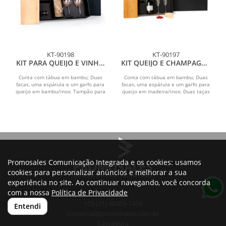
KT-90198
KT-90197
KIT PARA QUEIJO E VINHO
KIT QUEIJO E CHAMPAGNE
- 8 PÇS
- 7 PÇS
Conta com tábua em bambu; Duas
Conta com tábua em bambu; Duas
facas, uma espátula e um garfo para
facas, uma espátula e um garfo para
queijo em bambu/inox; Tampão para
queijo em madeira/inox; Duas taças
garrafa em Inox; 2...
para champanhe em...
Promosales Comunicação Integrada e os cookies: usamos
cookies para personalizar anúncios e melhorar a sua
experiência no site. Ao continuar navegando, você concorda
com a nossa
Política de Privacidade
+55 (21) 98385-1439
Entendi
comercial@promosales.com.br
Cascadura