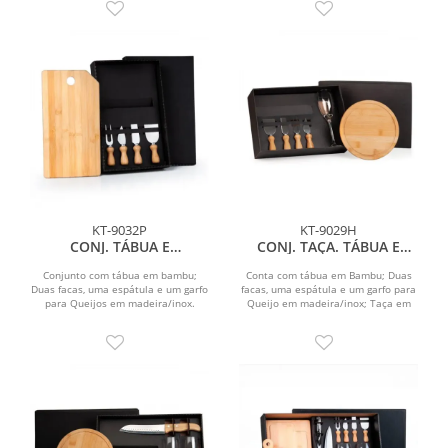
KT-9032P
KT-9029H
CONJ. TÁBUA E
CONJ. TAÇA. TÁBUA E
UTENSÍLIOS P/ QUEIJO - 5
UTENSILIOS - 6 PEÇAS
PEÇAS
Conjunto com tábua em bambu;
Conta com tábua em Bambu; Duas
Duas facas, uma espátula e um garfo
facas, uma espátula e um garfo para
para Queijos em madeira/inox.
Queijo em madeira/inox; Taça em
vidro.