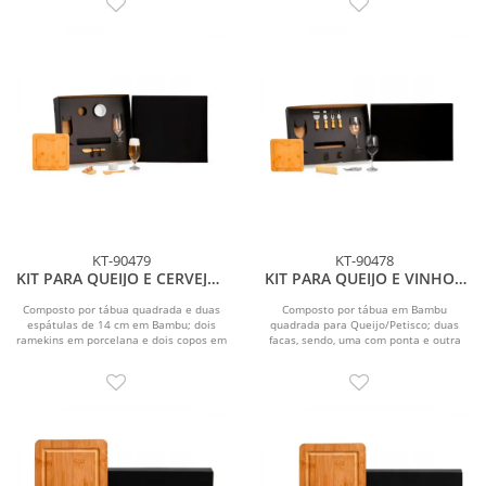
KT-90479
KT-90478
KIT PARA QUEIJO E CERVEJA -
KIT PARA QUEIJO E VINHO -
7 PÇS
8 PÇS
Composto por tábua quadrada e duas
Composto por tábua em Bambu
espátulas de 14 cm em Bambu; dois
quadrada para Queijo/Petisco; duas
ramekins em porcelana e dois copos em
facas, sendo, uma com ponta e outra
vidro para...
reta, garfo e espátula...