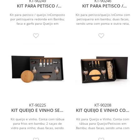
KT-90249
KT-90246
KIT PARA PETISCO /
KIT PARA PETISCO /
QUEIJO - 3 PÇS
QUEIJO - 5 PÇS
Kit para petisco / queijo.\nComposto
Kit para petisco/queijo.\nConta com
por petisqueira redonda em Bambu;
petisqueira em bambu; duas facas,
faca e garfo para Queijo em
sendo uma com ponta e outra reta,
Madeira/Inox.
garfo e espátula em...
KT-9022S
KT-90208
KIT QUEIJO E VINHO SEM
KIT QUEIJO E VINHO COM
ESPAÇO PARA GARRAFA -
ESPAÇO PARA GARRAFA -
9 PÇS
7 PÇS - NÃO ACOMPANHA
Kit queijo e vinho. Conta com tábua
Kit para Queijo e Vinho. Conta com
para frios em bambu; 2 taças de
tábua para Queijo/Petiscos em
GARRAFA
vidro para vinho; duas facas, sendo
Bambu; duas facas, sendo uma com
uma com ponta e...
ponta e outra reta, garfo...