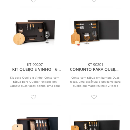
KT-90207
KT-90201
KIT QUEIJO E VINHO - 6
CONJUNTO PARA QUEIJO /
PÇS
CERVEJA - 7 PÇS
Kit para Queijo e Vinho. Conta com
Conta com tábua em bambu; Duas
tábua para Queijo/Petiscos em
facas, uma espátula e um garfo para
Bambu; duas facas, sendo, uma com
queijo em madeira/inox; 2 taças
ponta e outra reta,...
para cerveja em vidro.