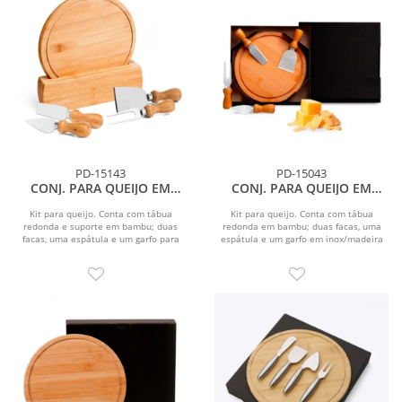
PD-15143
PD-15043
CONJ. PARA QUEIJO EM
CONJ. PARA QUEIJO EM
BAMBU / MADEIRA / INOX
BAMBU / MADEIRA / INOX - 5
CÓRDOBA - 6 PÇS
PÇS
Kit para queijo. Conta com tábua
Kit para queijo. Conta com tábua
redonda e suporte em bambu; duas
redonda em bambu; duas facas, uma
facas, uma espátula e um garfo para
espátula e um garfo em inox/madeira
Queijos em...
para queijos....