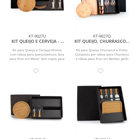
KT-9027U
KT-9027Q
KIT QUEIJO E CERVEJA - 4
KIT QUEIJO, CHURRASCO E
PÇS
VINHO- 11 PÇS
Kit para Queijo e Cerveja\nConta
Kit para Queijo, Churrasco e Vinho.
com tábua para queijo/petisco; faca
Composto por tábua para Churrasco
para frios em Metal; dois copos para
e tábua para frios em Bambu; garfo
cerveja em...
trinchante, faca...