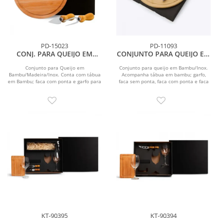
PD-15023
PD-11093
CONJ. PARA QUEIJO EM
CONJUNTO PARA QUEIJO EM
BAMBU / INOX - 3 PÇS
BAMBU / INOX - 5 PÇS
Conjunto para Queijo em
Conjunto para queijo em Bambu/Inox.
Bambu/Madeira/Inox. Conta com tábua
Acompanha tábua em bambu; garfo,
em Bambu; faca com ponta e garfo para
faca sem ponta, faca com ponta e faca
Queijo em Madeira/Inox....
quadrada em aço...
KT-90395
KT-90394