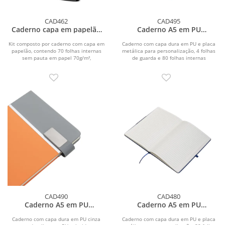
CAD462
CAD495
Caderno capa em papelão
Caderno A5 em PU
reciclado com caneta
(21x15cm)
Kit composto por caderno com capa em
Caderno com capa dura em PU e placa
papelão, contendo 70 folhas internas
metálica para personalização, 4 folhas
sem pauta em papel 70g/m²,
de guarda e 80 folhas internas
acompanhado de blocos...
pautadas em...
CAD490
CAD480
Caderno A5 em PU
Caderno A5 em PU
(21X15cm)
(21x15cm)
Caderno com capa dura em PU cinza
Caderno com capa dura em PU e placa