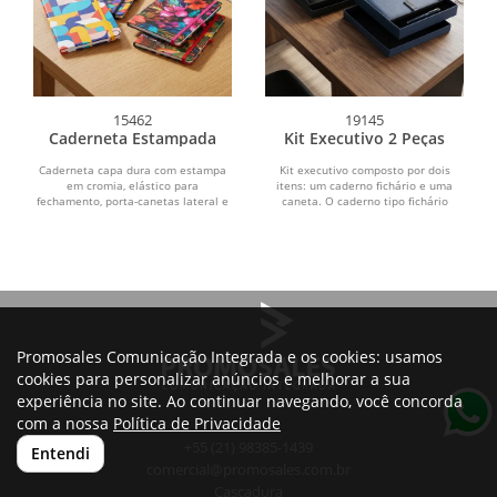
15462
19145
Caderneta Estampada
Kit Executivo 2 Peças
Caderneta capa dura com estampa
Kit executivo composto por dois
em cromia, elástico para
itens: um caderno fichário e uma
fechamento, porta-canetas lateral e
caneta. O caderno tipo fichário
marca-páginas em fita de...
possui capa em couro...
Promosales Comunicação Integrada e os cookies: usamos
cookies para personalizar anúncios e melhorar a sua
experiência no site. Ao continuar navegando, você concorda
com a nossa
Política de Privacidade
+55 (21) 98385-1439
Entendi
comercial@promosales.com.br
Cascadura