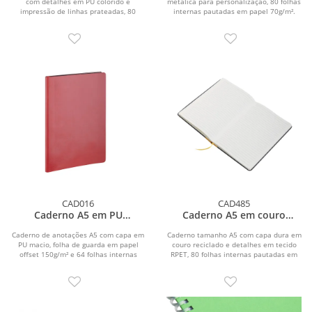
com detalhes em PU colorido e
metálica para personalização, 80 folhas
impressão de linhas prateadas, 80
internas pautadas em papel 70g/m².
folhas internas pautadas...
Possui...
CAD016
CAD485
Caderno A5 em PU
Caderno A5 em couro
(21x14,9cm)
reciclado
Caderno de anotações A5 com capa em
Caderno tamanho A5 com capa dura em
PU macio, folha de guarda em papel
couro reciclado e detalhes em tecido
offset 150g/m² e 64 folhas internas
RPET, 80 folhas internas pautadas em
pautadas em...
papel 70g/m²....