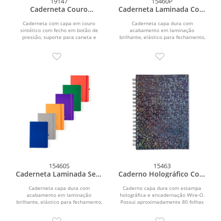
19147
15460P
Caderneta Couro
Caderneta Laminada Com
Sintético Com Caneta
Pauta
Caderneta com capa em couro
Caderneta capa dura com
sintético com fecho em botão de
acabamento em laminação
pressão, suporte para caneta e
brilhante, elástico para fechamento,
marca-páginas em fita de...
porta-canetas lateral e...
15460S
15463
Caderneta Laminada Sem
Caderno Holográfico Com
Pauta
Pauta
Caderneta capa dura com
Caderno capa dura com estampa
acabamento em laminação
holográfica e encadernação Wire-O.
brilhante, elástico para fechamento,
Possui aproximadamente 80 folhas
porta-canetas lateral e...
brancas pautadas de 75...