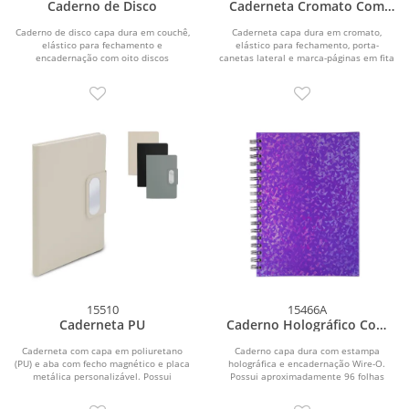
Caderno de Disco
Caderneta Cromato Com
Pauta
Caderno de disco capa dura em couchê,
Caderneta capa dura em cromato,
elástico para fechamento e
elástico para fechamento, porta-
encadernação com oito discos
canetas lateral e marca-páginas em fita
plásticos...
de cetim. Possui...
15510
15466A
Caderneta PU
Caderno Holográfico Com
Pauta
Caderneta com capa em poliuretano
Caderno capa dura com estampa
(PU) e aba com fecho magnético e placa
holográfica e encadernação Wire-O.
metálica personalizável. Possui
Possui aproximadamente 96 folhas
aproximadamente...
brancas pautadas de 75...