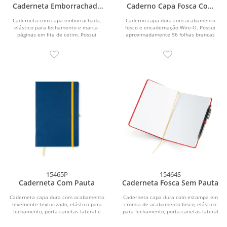
Caderneta Emborrachada
Caderno Capa Fosca Com
Sem Pauta
Pauta
Caderneta com capa emborrachada,
Caderno capa dura com acabamento
elástico para fechamento e marca-
fosco e encadernação Wire-O. Possui
páginas em fita de cetim. Possui
aproximadamente 96 folhas brancas
aproximadamente 80...
pautadas de 75...
15465P
15464S
Caderneta Com Pauta
Caderneta Fosca Sem Pauta
Caderneta capa dura com acabamento
Caderneta capa dura com estampa em
levemente texturizado, elástico para
cromia de acabamento fosco, elástico
fechamento, porta-canetas lateral e
para fechamento, porta-canetas lateral
marca-páginas...
e...