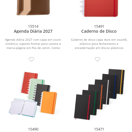
15514
15491
Agenda Diária 2027
Caderno de Disco
Agenda diária 2027 com capa em couro
Caderno de disco capa dura em couchê,
sintético, suporte frontal para caneta e
elástico para fechamento e
marca-página em fita de cetim. Conta
encadernação em discos plásticos
com...
reposicionáveis que...
15490
15471