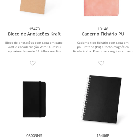
15473
19148
Bloco de Anotações Kraft
Caderno Fichário PU
Bloco de anotações com capa em papel
Caderno tipo fichário com capa em
kraft e encadernação Wire-O. Possui
poliuretano (PU) e fecho magnético
aproximadamente 51 folhas marfim
fixado à aba. Possui seis argolas em aço
sem pauta.
carbono,...
03009NS
15466F