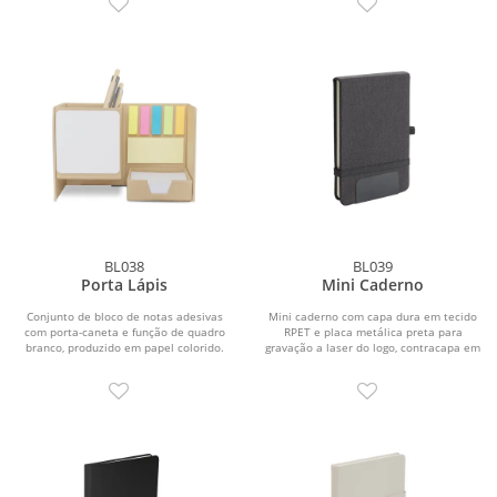
BL038
BL039
Porta Lápis
Mini Caderno
Conjunto de bloco de notas adesivas
Mini caderno com capa dura em tecido
com porta-caneta e função de quadro
RPET e placa metálica preta para
branco, produzido em papel colorido.
gravação a laser do logo, contracapa em
Contém 170...
RPET e 80...