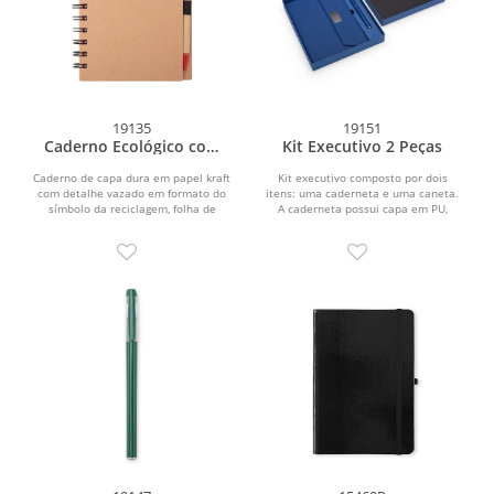
19135
19151
Caderno Ecológico com
Kit Executivo 2 Peças
Caneta
Caderno de capa dura em papel kraft
Kit executivo composto por dois
com detalhe vazado em formato do
itens: uma caderneta e uma caneta.
símbolo da reciclagem, folha de
A caderneta possui capa em PU,
guarda colorida,...
fecho magnético e...