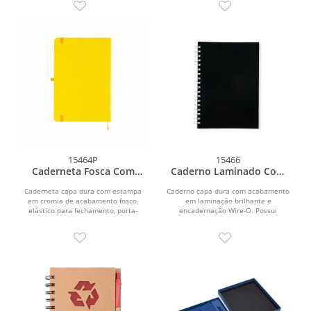
15464P
15466
Caderneta Fosca Com
Caderno Laminado Com
Pauta
Pauta
Caderneta capa dura com estampa
Caderno capa dura com acabamento
em cromia de acabamento fosco,
em laminação brilhante e
elástico para fechamento, porta-
encadernação Wire-O. Possui
canetas lateral e...
aproximadamente 96 folhas
brancas...