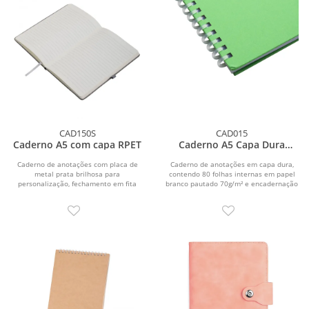
CAD150S
CAD015
Caderno A5 com capa RPET
Caderno A5 Capa Dura
(21x14,5)
Caderno de anotações com placa de
Caderno de anotações em capa dura,
metal prata brilhosa para
contendo 80 folhas internas em papel
personalização, fechamento em fita
branco pautado 70g/m² e encadernação
elástica, capa dura em...
em espiral...