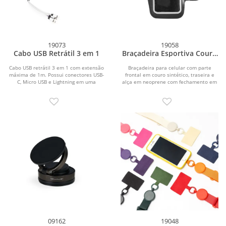
19073
19058
Cabo USB Retrátil 3 em 1
Braçadeira Esportiva Couro
Sintético
Cabo USB retrátil 3 em 1 com extensão
Braçadeira para celular com parte
máxima de 1m. Possui conectores USB-
frontal em couro sintético, traseira e
C, Micro USB e Lightning em uma
alça em neoprene com fechamento em
extremidade e...
velcro....
09162
19048