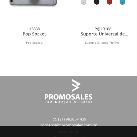
13888
P@13108
Pop Socket
Suporte Universal de
Silicone Flexível para
Celular
Pop Socket.
Suporte Silicone Flexível
+55 (21) 98385-1439
comercial@promosales.com.br
Cascadura