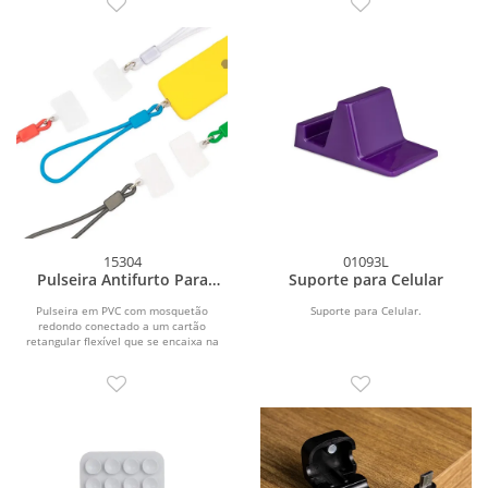
15304
01093L
Pulseira Antifurto Para
Suporte para Celular
Celular
Pulseira em PVC com mosquetão
Suporte para Celular.
redondo conectado a um cartão
retangular flexível que se encaixa na
parte interna da capa...