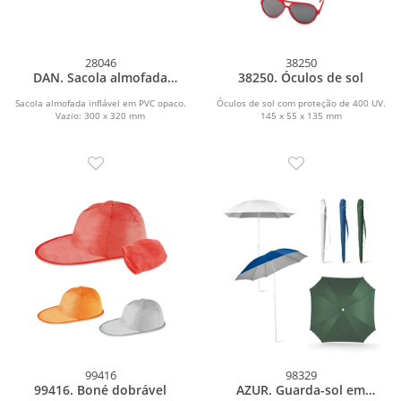
28046
38250
DAN. Sacola almofada
38250. Óculos de sol
inflável
Sacola almofada inflável em PVC opaco.
Óculos de sol com proteção de 400 UV.
Vazio: 300 x 320 mm
145 x 55 x 135 mm
99416
98329
99416. Boné dobrável
AZUR. Guarda-sol em