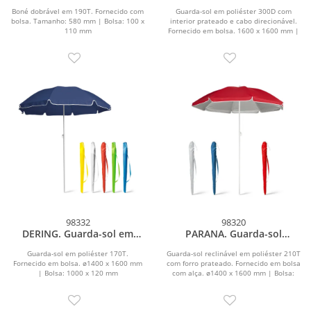
poliéster 300D
Boné dobrável em 190T. Fornecido com
Guarda-sol em poliéster 300D com
bolsa. Tamanho: 580 mm | Bolsa: 100 x
interior prateado e cabo direcionável.
110 mm
Fornecido em bolsa. 1600 x 1600 mm |
1800 mm |...
98332
98320
DERING. Guarda-sol em
PARANA. Guarda-sol
poliéster 170T
reclinável em 210T com
forro prateado
Guarda-sol em poliéster 170T.
Guarda-sol reclinável em poliéster 210T
Fornecido em bolsa. ø1400 x 1600 mm
com forro prateado. Fornecido em bolsa
| Bolsa: 1000 x 120 mm
com alça. ø1400 x 1600 mm | Bolsa:
1010 x...