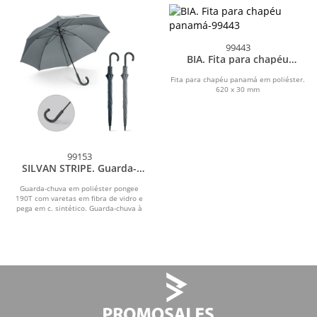
99443
BIA. Fita para chapéu
panamá
Fita para chapéu panamá em poliéster.
620 x 30 mm
99153
SILVAN STRIPE. Guarda-
chuva em 190T pongee com
abertura automática
Guarda-chuva em poliéster pongee
190T com varetas em fibra de vidro e
pega em c. sintético. Guarda-chuva à
prova de vento...