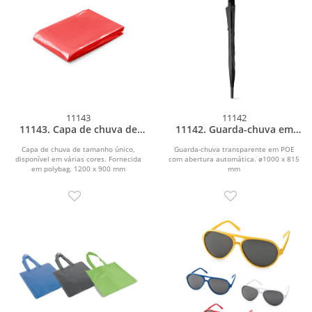
11143
11142
11143. Capa de chuva de
11142. Guarda-chuva em
tamanho único
POE com abertura
automática
Capa de chuva de tamanho único,
Guarda-chuva transparente em POE
disponível em várias cores. Fornecida
com abertura automática. ø1000 x 815
em polybag. 1200 x 900 mm
mm