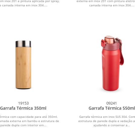
em inox 201 e pintura aplicada por spray,
externa em inox 201 com pintura eletros
e camada interna em inox 304....
camada interna em inox 304....
19153
09241
Garrafa Térmica 350ml
Garrafa Térmica 550ml
érmica com capacidade para até 350ml.
Garrafa térmica em inox SUS 304. Con
camada externa em bambu e estrutura de
estrutura de parede dupla e vedação a
parede dupla com interior em...
ajudando a conservar a...