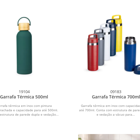
19104
09183
Garrafa Térmica 500ml
Garrafa Térmica 700ml
rrafa térmica em inox com pintura
Garrafa térmica em inox com capacida
rachada e capacidade para até 500ml.
até 700ml. Conta com estrutura de pare
 estrutura de parede dupla e vedação...
e vedação a vácuo para...