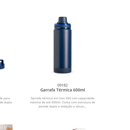
09182
Garrafa Térmica 600ml
de para
Garrafa térmica em inox 304 com capacidade
de dupla
máxima de até 600ml. Conta com estrutura de
parede dupla e vedação a vácuo...