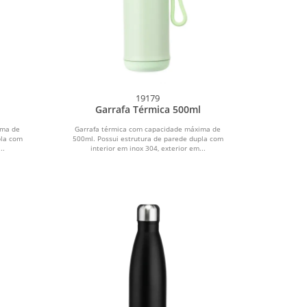
19179
Garrafa Térmica 500ml
ima de
Garrafa térmica com capacidade máxima de
pla com
500ml. Possui estrutura de parede dupla com
..
interior em inox 304, exterior em...