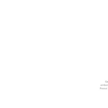
AMARELO
GRAFITE
CREME
AZUL ESCURO
TRANSPARENTE
PINK
Sem Cor
VERDE ÁGUA
Ga
embor
Possui
ROXO
PÊSSEGO