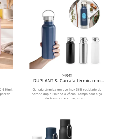
94345
DUPLANTIS. Garrafa térmica em
aço inox 36% reciclado de parede
dupla isolada a vácuo (810 mL)
é 680ml.
Garrafa térmica em aço inox 36% reciclado de
 parede
parede dupla isolada a vácuo. Tampa com alça
de transporte em aço inox....