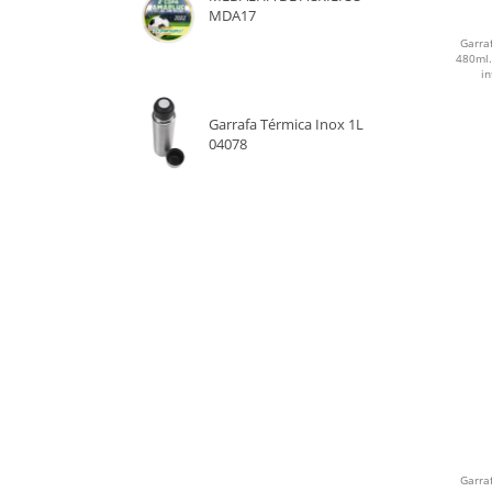
MDA17
SALMÃO
Garra
480ml.
BRANCO
in
CHUMBO
Garrafa Térmica Inox 1L
04078
DOURADO
AZUL
CINZA
VERDE
LARANJA
PRATA E PRETO
BRONZE
Garra