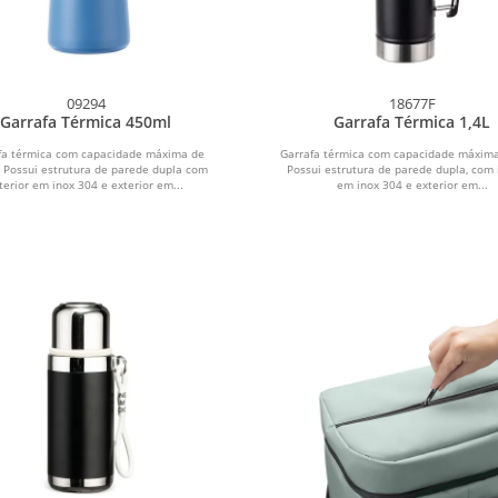
09294
18677F
Garrafa Térmica 450ml
Garrafa Térmica 1,4L
fa térmica com capacidade máxima de
Garrafa térmica com capacidade máxima
 Possui estrutura de parede dupla com
Possui estrutura de parede dupla, com 
terior em inox 304 e exterior em...
em inox 304 e exterior em...