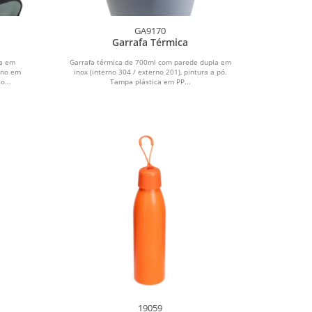
GA9170
Garrafa Térmica
da em
Garrafa térmica de 700ml com parede dupla em
rno em
inox (interno 304 / externo 201), pintura a pó.
o...
Tampa plástica em PP...
19059