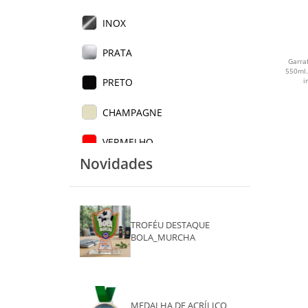
INOX
PRATA
Garra
550ml.
i
PRETO
CHAMPAGNE
VERMELHO
Novidades
ROSA ESCURO
ROSA CLARO
TROFÉU DESTAQUE
TURQUESA
BOLA_MURCHA
AZUL CLARO
ROSA
MEDALHA DE ACRÍLICO