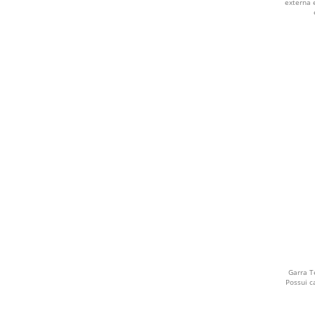
LILÁS
externa 
BAMBU
VERDE ESCURO
AZUL ROYAL
VERDE CLARO
CINZA CLARO
NATURAL
CROMADO
MARROM CLARO
Garra T
AZUL CIANO
Possui 
MARROM