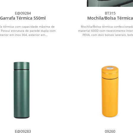
E@09284
BT315
Garrafa Térmica 550ml
Mochila/Bolsa Térmica
fa térmica com capacidade máxima de
Mochila/Bolsa térmica confecciona
 Possui estrutura de parede dupla com
material 600D com revestimento inte
nterior em inox 304, exterior em...
PEVA, com dois bolsos laterais, bols
E@09283
09260