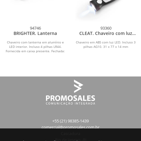
94746
93360
BRIGHTER. Lanterna
CLEAT. Chaveiro com luz
LED
Chaveiro com lanterna em alumínio e
Chaveiro em ABS com luz LED. Incluso 3
LED interior. Incluso 4 pilhas LR44.
pilhas AG10. 31 x 77 x 14 mm
Fornecida em caixa presente. Fechada:
ø17 x 65 mm...
+55 (21) 98385-1439
comercial@promosales.com.br
Cascadura
Rio de Janeiro -RJ