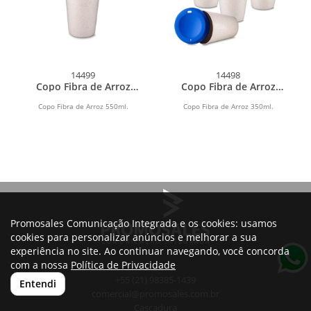
14499
14498
Copo Fibra de Arroz
Copo Fibra de Arroz
550ml
350ml
Copo Fibra de Arroz 550ml.
Copo Fibra de Arroz 350ml.
Promosales Comunicação Integrada e os cookies: usamos
cookies para personalizar anúncios e melhorar a sua
experiência no site. Ao continuar navegando, você concorda
com a nossa
Política de Privacidade
+55 (21) 98385-1439
Entendi
comercial@promosales.com.br
Cascadura