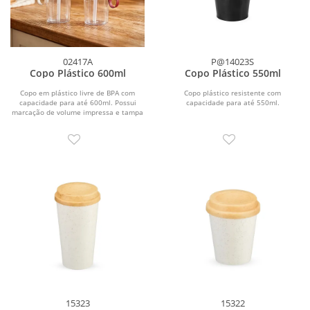
02417A
P@14023S
Copo Plástico 600ml
Copo Plástico 550ml
Copo em plástico livre de BPA com
Copo plástico resistente com
capacidade para até 600ml. Possui
capacidade para até 550ml.
marcação de volume impressa e tampa
rosqueável com...
15323
15322