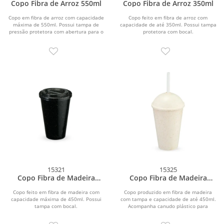
Copo Fibra de Arroz 550ml
Copo Fibra de Arroz 350ml
Copo em fibra de arroz com capacidade
Copo feito em fibra de arroz com
máxima de 550ml. Possui tampa de
capacidade de até 350ml. Possui tampa
pressão protetora com abertura para o
protetora com bocal.
bocal feita...
15321
15325
Copo Fibra de Madeira
Copo Fibra de Madeira
450ml
450ml
Copo feito em fibra de madeira com
Copo produzido em fibra de madeira
capacidade máxima de 450ml. Possui
com tampa e capacidade de até 450ml.
tampa com bocal.
Acompanha canudo plástico para
encaixe na tampa.