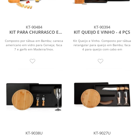
KT-90484
KT-90394
KIT PARA CHURRASCO E
KIT QUEIJO E VINHO - 4 PÇS
CERVEJA - 4 PÇS
Composto por tábua em Bambu; caneca
Kit Queijo e Vinho. Composto por tábua
americano em vidro para Cerveja; faca
retangular para queijo em Bambu; faca
7 e garfo em Madeira/Inox.
4 para queijo com cabo em
Madeira/Inox e duas...
KT-9038U
KT-9027U