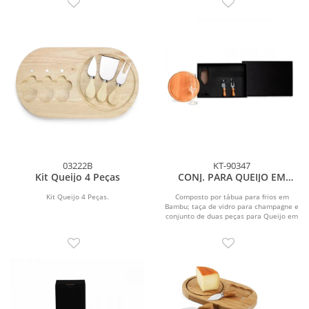
03222B
KT-90347
Kit Queijo 4 Peças
CONJ. PARA QUEIJO EM
BAMBU C/ TAÇA P/
CHAMPAGNE - 4 PEÇAS
Kit Queijo 4 Peças.
Composto por tábua para frios em
Bambu; taça de vidro para champagne e
conjunto de duas peças para Queijo em
Madeira/Inox.