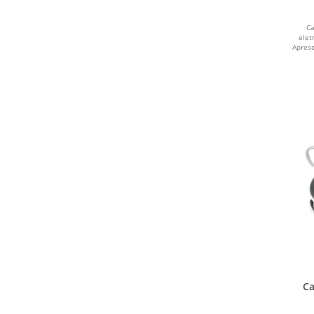
VINHO
Ca
elet
AMARELO
Aprese
PRATA
BRANCO 1
PINK
ROSA CLARO
AMARELO E AZUL
BEGE
AZUL CLARO
Ca
CREME