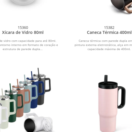
15360
15382
Xícara de Vidro 80ml
Caneca Térmica 400ml
de vidro com capacidade para até 80ml.
Caneca térmica com parede dupla em
ontorno interno em formato de coração e
pintura externa eletrostática, alça em 
estrutura de parede dupla...
capacidade máxima de 400ml.