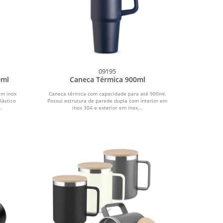
09195
0ml
Caneca Térmica 900ml
em inox
Caneca térmica com capacidade para até 900ml.
lástico
Possui estrutura de parede dupla com interior em
.
inox 304 e exterior em inox...