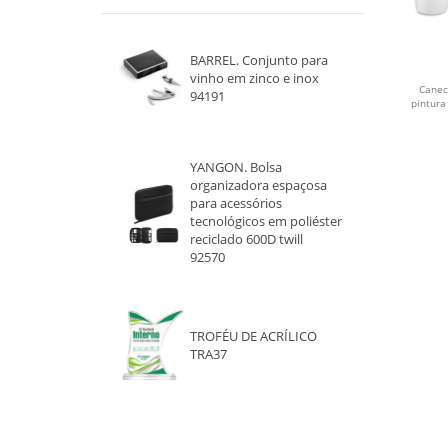
INOX
BARREL. Conjunto para
COBRE
vinho em zinco e inox
Canec
94191
pintura
ROSA
DOURADO
YANGON. Bolsa
organizadora espaçosa
para acessórios
CHUMBO
tecnológicos em poliéster
reciclado 600D twill
VERDE CLARO
92570
VERDE ESCURO
TROFÉU DE ACRÍLICO
CINZA
TRA37
LARANJA
AZUL ESCURO