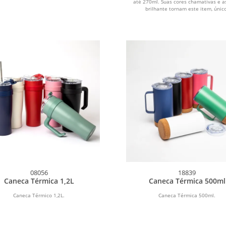
até 270ml. Suas cores chamativas e a
brilhante tornam este item, únic
08056
18839
Caneca Térmica 1,2L
Caneca Térmica 500ml
Caneca Térmico 1,2L.
Caneca Térmica 500ml.