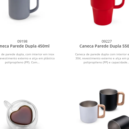
09198
09227
neca Parede Dupla 450ml
Caneca Parede Dupla 55
 de parede dupla, com interior em inox
Caneca de parede dupla com interior 
evestimento externo e alça em plástico
304, revestimento externo e alça em p
polipropileno (PP). Com...
polipropileno (PP) e capacidade..