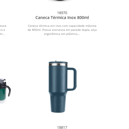
18970
Caneca Térmica Inox 800ml
ntura
Caneca térmica em inox com capacidade máxima
co e
de 800ml. Possui estrutura em parede dupla, alça
m...
ergonômica em plástico,...
18817