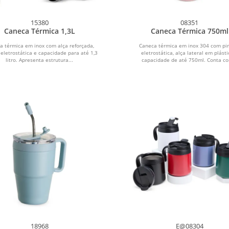
15380
08351
Caneca Térmica 1,3L
Caneca Térmica 750ml
a térmica em inox com alça reforçada,
Caneca térmica em inox 304 com pi
 eletrostática e capacidade para até 1,3
eletrostática, alça lateral em plásti
litro. Apresenta estrutura...
capacidade de até 750ml. Conta co
18968
E@08304