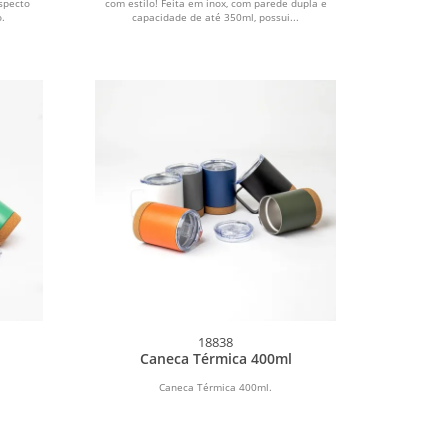
specto
com estilo! Feita em inox, com parede dupla e
o.
capacidade de até 350ml, possui...
18838
Caneca Térmica 400ml
Caneca Térmica 400ml.