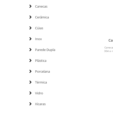
Canecas
Cerâmica
Cúias
Inox
Ca
Caneca
Parede Dupla
304 e r
Plástica
Porcelana
Térmica
Vidro
Xícaras