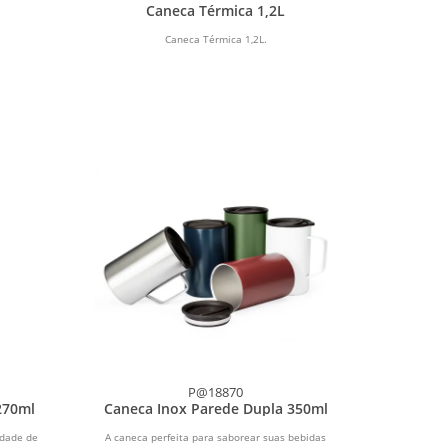
Caneca Térmica 1,2L
Caneca Térmica 1,2L.
P@18870
270ml
Caneca Inox Parede Dupla 350ml
idade de
A caneca perfeita para saborear suas bebidas