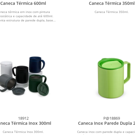
Caneca Térmica 600ml
Caneca Térmica 350ml
neca térmica em inox com pintura
Caneca Térmica 350ml.
rostática e capacidade de até 600ml.
nta estrutura de parede dupla, base...
18912
P@18869
neca Térmica Inox 300ml
Caneca Inox Parede Dupla 
Caneca Térmica Inox 300ml.
Caneca inox com parede dupla e capac