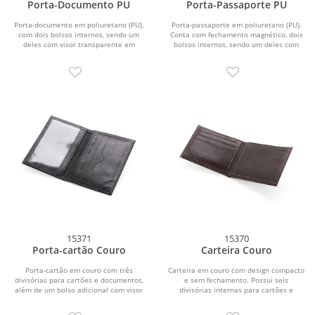
Porta-Documento PU
Porta-Passaporte PU
Porta-documento em poliuretano (PU),
Porta-passaporte em poliuretano (PU).
com dois bolsos internos, sendo um
Conta com fechamento magnético, dois
deles com visor transparente em
bolsos internos, sendo um deles com
plástico.
quatro...
15371
15370
Porta-cartão Couro
Carteira Couro
Porta-cartão em couro com três
Carteira em couro com design compacto
divisórias para cartões e documentos,
e sem fechamento. Possui seis
além de um bolso adicional com visor
divisórias internas para cartões e
em plástico...
documentos e um...