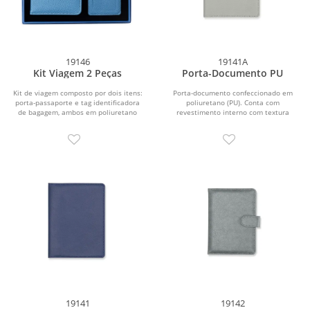
19146
19141A
Kit Viagem 2 Peças
Porta-Documento PU
Kit de viagem composto por dois itens:
Porta-documento confeccionado em
porta-passaporte e tag identificadora
poliuretano (PU). Conta com
de bagagem, ambos em poliuretano
revestimento interno com textura
(PU). O...
aveludada e dois bolsos, sendo...
19141
19142