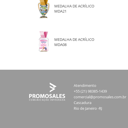
MEDALHA DE ACRÍLICO
MDA21
MEDALHA DE ACRÍLICO
MDA08
Atendimento
+55 (21) 98385-1439
comercial@promosales.com.br
Cascadura
Rio de Janeiro -RJ