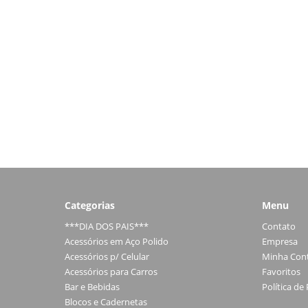
Categorias
Menu
***DIA DOS PAIS***
Contato
Acessórios em Aço Polido
Empresa
Acessórios p/ Celular
Minha Con
Acessórios para Carros
Favoritos
Bar e Bebidas
Política de
Blocos e Cadernetas