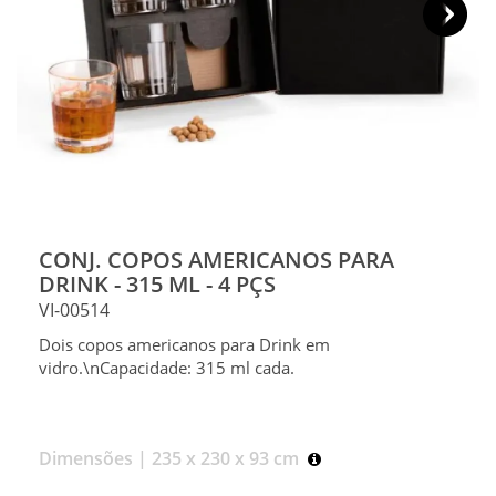
CONJ. COPOS AMERICANOS PARA
DRINK - 315 ML - 4 PÇS
VI-00514
Dois copos americanos para Drink em
vidro.\nCapacidade: 315 ml cada.
Dimensões |
235 x 230 x 93 cm