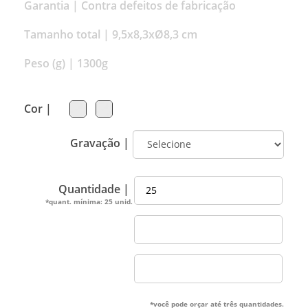
Garantia |
Contra defeitos de fabricação
Tamanho total |
9,5x8,3xØ8,3 cm
Peso (g) |
1300g
Cor |
Gravação |
Quantidade |
*quant. mínima: 25 unid.
*você pode orçar até três quantidades.