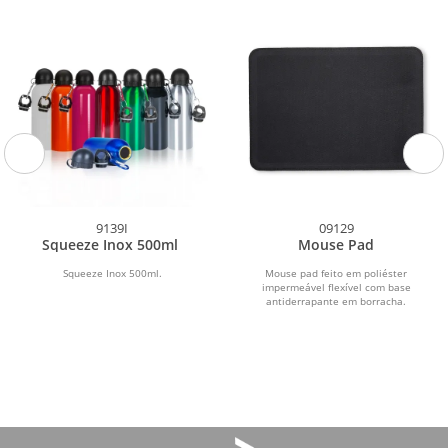
9139I
09129
Squeeze Inox 500ml
Mouse Pad
Squeeze Inox 500ml.
Mouse pad feito em poliéster
impermeável flexível com base
antiderrapante em borracha.