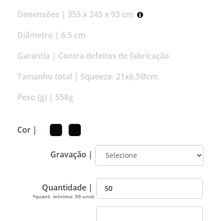
Dimensões |
355 x 245 x 93 cm
Diâmetro |
6.5 cm
Garantia |
Contra defeitos de fabricação
Tamanho total |
Squeeze: 21x6,5Øcm
Peso (g) |
558g
Cor |
Gravação |
Quantidade |
*quant. mínima: 50 unid.