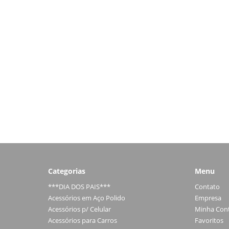
Categorias
Menu
***DIA DOS PAIS***
Contato
Acessórios em Aço Polido
Empresa
Acessórios p/ Celular
Minha Con
Acessórios para Carros
Favoritos