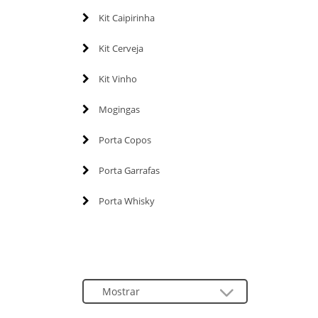
Kit Caipirinha
Kit Cerveja
Kit Vinho
Mogingas
Porta Copos
Porta Garrafas
Porta Whisky