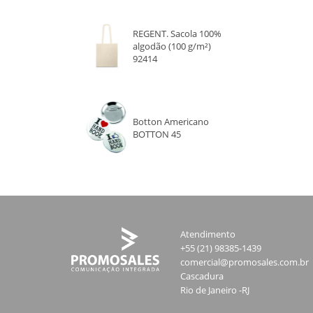
REGENT. Sacola 100%
algodão (100 g/m²)
92414
Botton Americano
BOTTON 45
Atendimento
+55 (21) 98385-1439
comercial@promosales.com.br
Cascadura
Rio de Janeiro -RJ