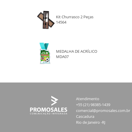
Kit Churrasco 2 Peças
14564
MEDALHA DE ACRÍLICO
MDA07
Atendimento
+55 (21) 98385-1439
comercial@promosales.com.br
Cascadura
Rio de Janeiro -RJ