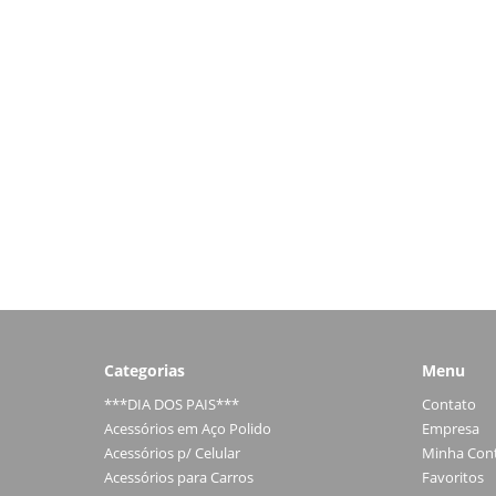
Categorias
Menu
***DIA DOS PAIS***
Contato
Acessórios em Aço Polido
Empresa
Acessórios p/ Celular
Minha Con
Acessórios para Carros
Favoritos