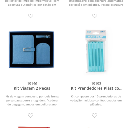
poliéster de impacto impermeável com
impermeável com abertura automática
abertura automática por botão em
por botão em plástico. Possui estrutura
plástico. Possui...
com haste...
19146
19193
Kit Viagem 2 Peças
Kit Prendedores Plásticos
10 Peças
Kit de viagem composto por dois itens:
Kit composto por 10 prendedores de
porta-passaporte e tag identificadora
vedação multiuso confeccionados em
de bagagem, ambos em poliuretano
plástico.
(PU). O...