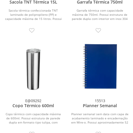
Sacola TNT Térmica 15L
Garrafa Térmica 750ml
Sacola térmica confeccionada TNT
Garrafa térmica com capacidade
laminado de polipropileno (PP) e
máxima de 750ml. Possui estrutura de
capacidade máxima de 15 litros. Possui
parede dupla com interior em inox 304
revestimento...
e exterior em...
E@09292
15513
Copo Térmico 600ml
Planner Semanal
Copo térmico com capacidade máxima
Planner semanal sem data com capa de
de 600ml. Possui estrutura de parede
acabamento laminado e encadernação
dupla em formato tipo tulipa, com
em Wire-o. Possui aproximadamente 52
interior em inox...
folhas...