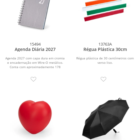
15494
13763A
Agenda Diária 2027
Régua Plástica 30cm
Agenda 2027 com capa dura em cromia
Régua plástica de 30 centímetros com
e encadernação em Wire-O metálico.
verso liso.
Conta com aproximadamente 178
folhas dedicadas...