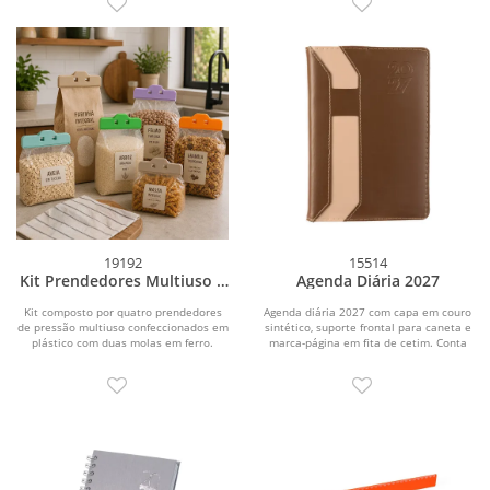
19192
15514
Kit Prendedores Multiuso 4
Agenda Diária 2027
Peças
Kit composto por quatro prendedores
Agenda diária 2027 com capa em couro
de pressão multiuso confeccionados em
sintético, suporte frontal para caneta e
plástico com duas molas em ferro.
marca-página em fita de cetim. Conta
com...