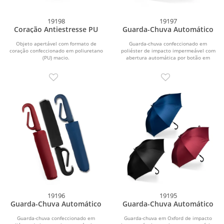
19198
19197
Coração Antiestresse PU
Guarda-Chuva Automático
Objeto apertável com formato de
Guarda-chuva confeccionado em
coração confeccionado em poliuretano
poliéster de impacto impermeável com
(PU) macio.
abertura automática por botão em
plástico. Possui...
19196
19195
Guarda-Chuva Automático
Guarda-Chuva Automático
Guarda-chuva confeccionado em
Guarda-chuva em Oxford de impacto