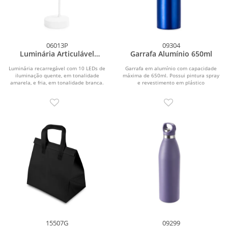
06013P
09304
Luminária Articulável
Garrafa Alumínio 650ml
Recarregável 10 LEDs
Luminária recarregável com 10 LEDs de
Garrafa em alumínio com capacidade
iluminação quente, em tonalidade
máxima de 650ml. Possui pintura spray
amarela, e fria, em tonalidade branca.
e revestimento em plástico
Possui...
polipropileno (PP) no...
15507G
09299