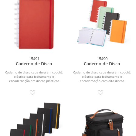
15491
15490
Caderno de Disco
Caderno de Disco
Caderno de disco capa dura em couchê,
Caderno de disco capa dura em couchê,
elástico para fechamento e
elástico para fechamento e
encadernação em discos plásticos
encadernação com oito discos
reposicionáveis que...
plásticos...