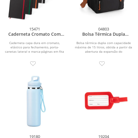
15471
04803
Caderneta Cromato Com
Bolsa Térmica Dupla
Pauta
Expansível 15L
Caderneta capa dura em cromato,
Bolsa térmica dupla com capacidade
elástico para fechamento, porta-
máxima de 15 litros, obtida a partir da
canetas lateral e marca-páginas em fita
abertura da expansão do
de cetim. Possui...
compartimento...
19180
19204