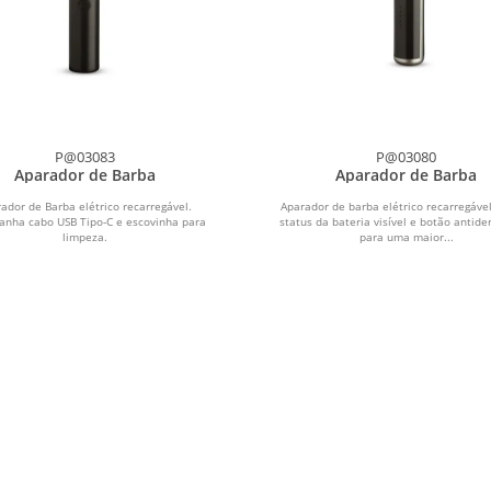
P@03083
P@03080
Aparador de Barba
Aparador de Barba
ador de Barba elétrico recarregável.
Aparador de barba elétrico recarregável
nha cabo USB Tipo-C e escovinha para
status da bateria visível e botão antide
limpeza.
para uma maior...