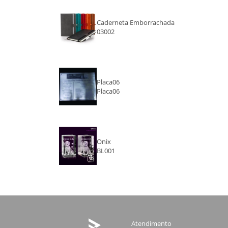
Caderneta Emborrachada
03002
Placa06
Placa06
Onix
BL001
Atendimento